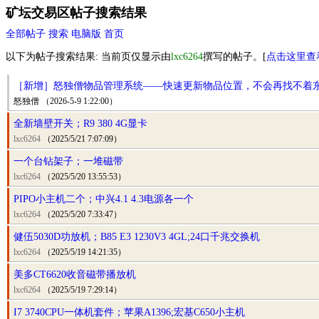
矿坛交易区帖子搜索结果
全部帖子
搜索
电脑版
首页
以下为帖子搜索结果: 当前页仅显示由
lxc6264
撰写的帖子。[
点击这里查
［新增］怒独僧物品管理系统——快速更新物品位置，不会再找不着
怒独僧 （2026-5-9 1:22:00）
全新墙壁开关；R9 380 4G显卡
lxc6264
（2025/5/21 7:07:09）
一个台钻架子；一堆磁带
lxc6264
（2025/5/20 13:55:53）
PIPO小主机二个；中兴4.1 4.3电源各一个
lxc6264
（2025/5/20 7:33:47）
健伍5030D功放机；B85 E3 1230V3 4GL;24口千兆交换机
lxc6264
（2025/5/19 14:21:35）
美多CT6620收音磁带播放机
lxc6264
（2025/5/19 7:29:14）
I7 3740CPU一体机套件；苹果A1396;宏基C650小主机