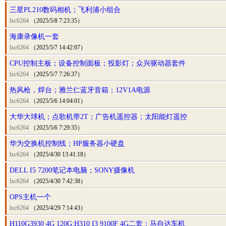
三星PL210数码相机；飞利浦小组合
lxc6264
（2025/5/8 7:23:35）
海康录像机一套
lxc6264
（2025/5/7 14:42:07）
CPU控制主板；设备控制面板；投影灯；众兴驱动器套件
lxc6264
（2025/5/7 7:26:37）
热风枪，焊台；雅兰仁蓝牙音箱；12V1A电源
lxc6264
（2025/5/6 14:04:01）
大华大球机；点歌机带2T；广告机遥控器；太阳能灯遥控
lxc6264
（2025/5/6 7:29:35）
华为交换机控制线；HP服务器小硬盘
lxc6264
（2025/4/30 13:41:18）
DELL I5 7200笔记本电脑；SONY摄像机
lxc6264
（2025/4/30 7:42:38）
OPS主机一个
lxc6264
（2025/4/29 7:14:43）
H110G3930 4G 120G;H310 I3 9100F 4G二套；马自达车机