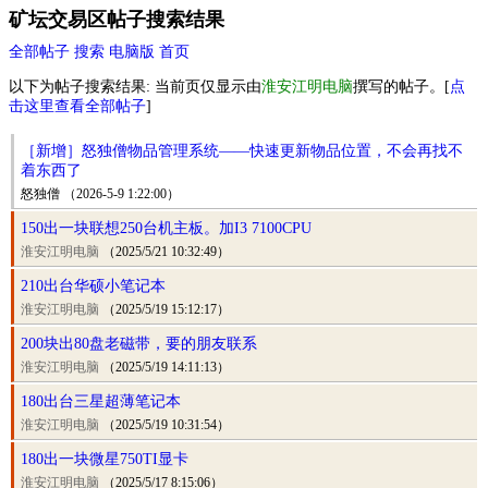
矿坛交易区帖子搜索结果
全部帖子
搜索
电脑版
首页
以下为帖子搜索结果: 当前页仅显示由
淮安江明电脑
撰写的帖子。[
点
击这里查看全部帖子
]
［新增］怒独僧物品管理系统——快速更新物品位置，不会再找不
着东西了
怒独僧 （2026-5-9 1:22:00）
150出一块联想250台机主板。加I3 7100CPU
淮安江明电脑
（2025/5/21 10:32:49）
210出台华硕小笔记本
淮安江明电脑
（2025/5/19 15:12:17）
200块出80盘老磁带，要的朋友联系
淮安江明电脑
（2025/5/19 14:11:13）
180出台三星超薄笔记本
淮安江明电脑
（2025/5/19 10:31:54）
180出一块微星750TI显卡
淮安江明电脑
（2025/5/17 8:15:06）